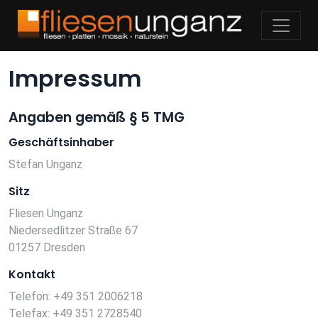
Impressum
Angaben gemäß § 5 TMG
Geschäftsinhaber
Stefan Unganz
Sitz
Fliesen Unganz
Niedersedlitzer Straße 67
01257 Dresden
Kontakt
Telefon: +49 351 2006218
Telefax: +49 351 2728540